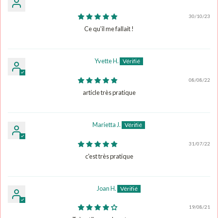
30/10/23
Ce qu'il me fallait !
Yvette H.
08/08/22
article très pratique
Marietta J.
31/07/22
c'est très pratique
Joan H.
19/08/21