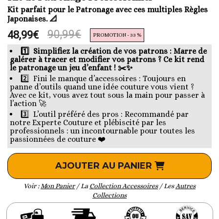
Kit parfait pour le Patronage avec ces multiples Règles
Japonaises. 📐
90,99€
48,99€
PROMOTION - 33 %
1️⃣ Simplifiez la création de vos patrons : Marre de
galérer à tracer et modifier vos patrons ? Ce kit rend
le patronage un jeu d’enfant ! ✂️✨
2️⃣ Fini le manque d’accessoires : Toujours en
panne d’outils quand une idée couture vous vient ?
Avec ce kit, vous avez tout sous la main pour passer à
l’action 🚀
3️⃣ L’outil préféré des pros : Recommandé par
notre Experte Couture et plébiscité par les
professionnels : un incontournable pour toutes les
passionnées de couture ❤️
AJOUTER AU PANIER
Voir :
Mon Panier
/ La
Collection Accessoires
/ Les
Autres
Collections