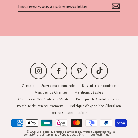
Inscrivez-
vous
à
notre
newsletter
Instagram
Facebook
Pinterest
TikTok
Contact
Suivre ma commande
Nos tutoriels couture
Avis de nos Clientes
Mentions Légales
Conditions Générales de Vente
Politique de Confidentialité
Politique de Remboursement
Politique d’expédition / livraison
Retours et annulations
© 2026 LesPetitsPlus Nous sommes là pour vous ! Contactez-nous à
contact@lespetitsplus.net Réponse sous 24h.
LesPetitsPlus™