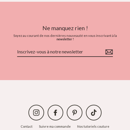
Ne manquez rien !
Soyez au courant de nos dernières nouveauté en vous inscrivant à la
newsletter !
Inscrivez-
vous
à
notre
newsletter
Instagram
Facebook
Pinterest
TikTok
Contact
Suivre ma commande
Nos tutoriels couture