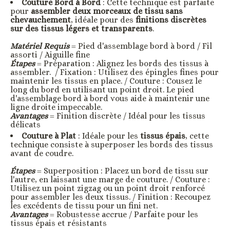
Couture Bord à Bord
: Cette technique est parfaite
pour
assembler deux morceaux de tissu sans
chevauchement
, idéale pour des
finitions discrètes
sur des tissus légers et transparents
.
Matériel Requis
= Pied d'assemblage bord à bord / Fil
assorti / Aiguille fine
Étapes
= Préparation : Alignez les bords des tissus à
assembler. / Fixation : Utilisez des épingles fines pour
maintenir les tissus en place. / Couture : Cousez le
long du bord en utilisant un point droit. Le pied
d'assemblage bord à bord vous aide à maintenir une
ligne droite impeccable.
Avantages
= Finition discrète / Idéal pour les tissus
délicats
Couture à Plat
: Idéale pour les
tissus épais
, cette
technique consiste à superposer les bords des tissus
avant de coudre.
Étapes
= Superposition : Placez un bord de tissu sur
l'autre, en laissant une marge de couture. / Couture :
Utilisez un point zigzag ou un point droit renforcé
pour assembler les deux tissus. / Finition : Recoupez
les excédents de tissu pour un fini net.
Avantages
= Robustesse accrue / Parfaite pour les
tissus épais et résistants