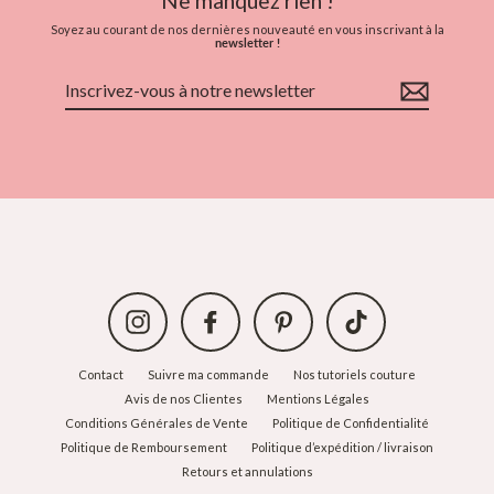
Ne manquez rien !
Soyez au courant de nos dernières nouveauté en vous inscrivant à la
newsletter !
Inscrivez-
vous
à
notre
newsletter
Instagram
Facebook
Pinterest
TikTok
Contact
Suivre ma commande
Nos tutoriels couture
Avis de nos Clientes
Mentions Légales
Conditions Générales de Vente
Politique de Confidentialité
Politique de Remboursement
Politique d’expédition / livraison
Retours et annulations