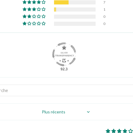
7
1
0
0
92.3
Sort by