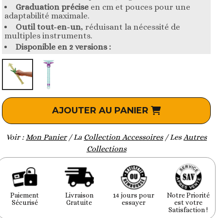
Graduation précise
en cm et pouces pour une
adaptabilité maximale.
Outil tout-en-un
, réduisant la nécessité de
multiples instruments.
Disponible en 2 versions :
AJOUTER AU PANIER
Voir :
Mon Panier
/ La
Collection Accessoires
/ Les
Autres
Collections
Paiement
Livraison
14 jours pour
Notre Priorité
Sécurisé
Gratuite
essayer
est votre
Satisfaction !