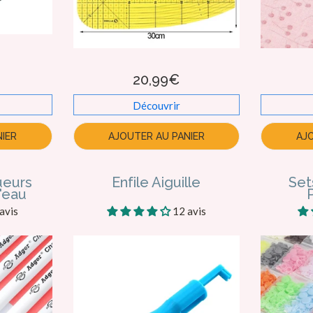
20,99€
Découvrir
IER
AJOUTER AU PANIER
AJ
ueurs
Enfile Aiguille
Set
l'eau
avis
12 avis