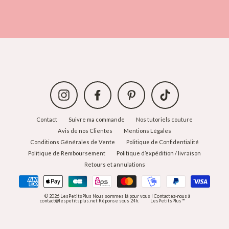
notre
newsletter
Instagram
Facebook
Pinterest
TikTok
Contact
Suivre ma commande
Nos tutoriels couture
Avis de nos Clientes
Mentions Légales
Conditions Générales de Vente
Politique de Confidentialité
Politique de Remboursement
Politique d’expédition / livraison
Retours et annulations
© 2026 LesPetitsPlus Nous sommes là pour vous ! Contactez-nous à
contact@lespetitsplus.net Réponse sous 24h.
LesPetitsPlus™