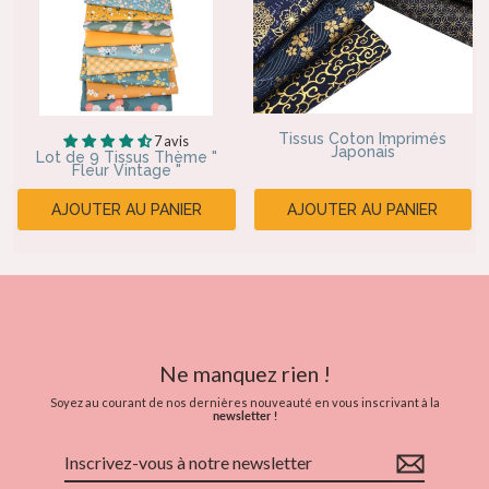
Tissus Coton Imprimés
7 avis
Japonais
Lot de 9 Tissus Thème "
Fleur Vintage "
AJOUTER AU PANIER
AJOUTER AU PANIER
Ne manquez rien !
Soyez au courant de nos dernières nouveauté en vous inscrivant à la
newsletter !
Inscrivez-
vous
à