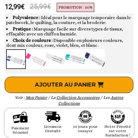
25,99€
12,99€
PROMOTION - 50%
Polyvalence :
Idéal pour le marquage temporaire dans le
patchwork, le quilting, la couture, et la broderie.
Pratique :
Marquage facile sur divers types de tissus,
effaçable avec un chiffon humide.
Choix de couleurs :
Disponible en plusieurs couleurs,
dont mix couleur, rose, violet, bleu, et blanc.
AJOUTER AU PANIER
Voir :
Mon Panier
/ La
Collection Accessoires
/ Les
Autres
Collections
Livraison
14 jours pour
Notre Priorité
Paiement
Gratuite
essayer
est votre
Sécurisé
Satisfaction !