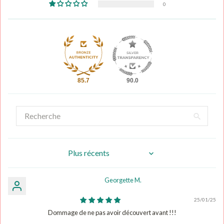
0
85.7
90.0
Sort by
Georgette M.
25/01/25
Dommage de ne pas avoir découvert avant !!!