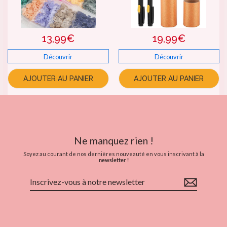
13,99€
19,99€
Découvrir
Découvrir
AJOUTER AU PANIER
AJOUTER AU PANIER
Ne manquez rien !
Soyez au courant de nos dernières nouveauté en vous inscrivant à la
newsletter !
Inscrivez-
vous
à
notre
newsletter