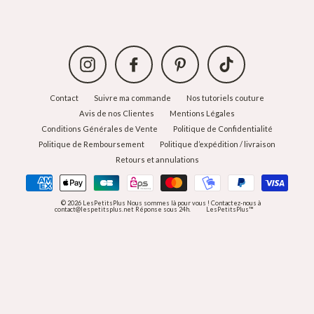
Instagram
Facebook
Pinterest
TikTok
Contact
Suivre ma commande
Nos tutoriels couture
Avis de nos Clientes
Mentions Légales
Conditions Générales de Vente
Politique de Confidentialité
Politique de Remboursement
Politique d’expédition / livraison
Retours et annulations
© 2026 LesPetitsPlus Nous sommes là pour vous ! Contactez-nous à
contact@lespetitsplus.net Réponse sous 24h.
LesPetitsPlus™