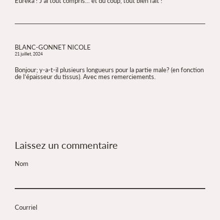
Eureka ! J’ai tout compris… et du coup, tout bien fait !
BLANC-GONNET NICOLE
21 juillet, 2024
Bonjour; y-a-t-il plusieurs longueurs pour la partie male? (en fonction
de l’épaisseur du tissus). Avec mes remerciements.
Laissez un commentaire
Nom
Courriel